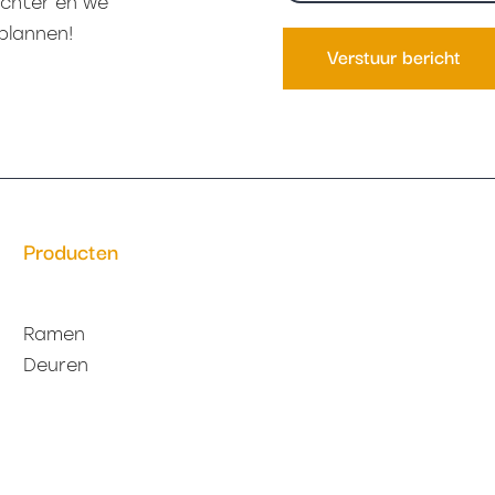
achter en we
(Vereist)
plannen!
Producten
Ramen
Deuren