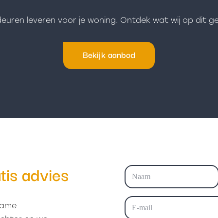
deuren leveren voor je woning. Ontdek wat wij op dit g
Bekijk aanbod
tis advies
Naam
(Vereist)
Voornaam
E-
zame
mailadres