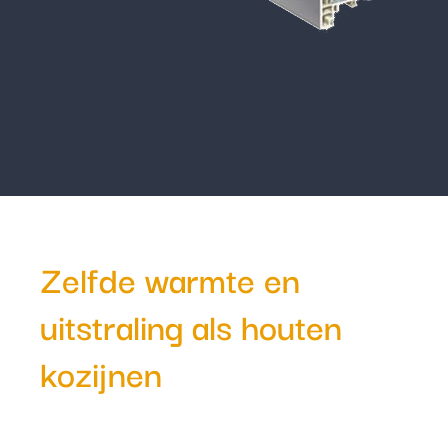
Zelfde warmte en
uitstraling als houten
kozijnen