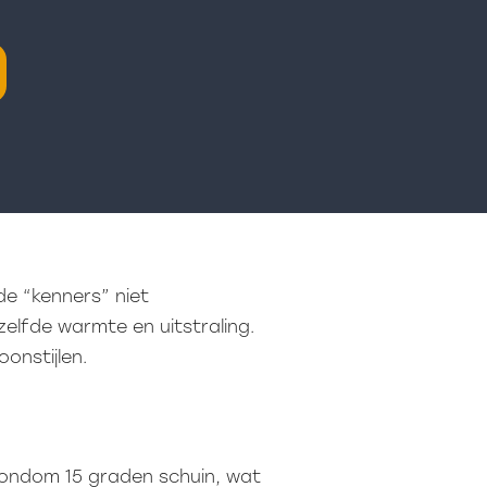
de “kenners” niet
elfde warmte en uitstraling.
onstijlen.
 rondom 15 graden schuin, wat