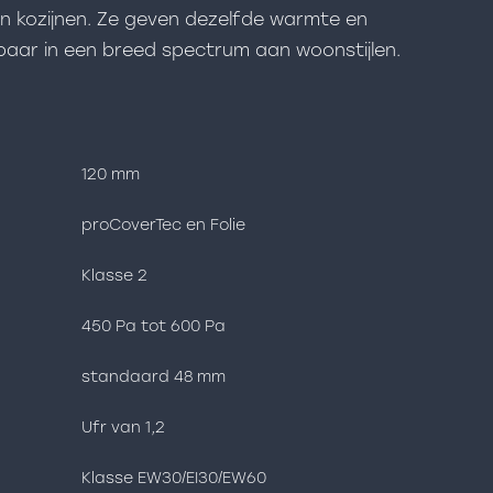
 kozijnen. Ze geven dezelfde warmte en
asbaar in een breed spectrum aan woonstijlen.
120 mm
proCoverTec en Folie
Klasse 2
450 Pa tot 600 Pa
standaard 48 mm
Ufr van 1,2
Klasse EW30/EI30/EW60