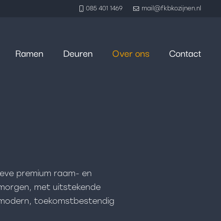
085 401 1469
mail@fkbkozijnen.nl
Ramen
Deuren
Over ons
Contact
tieve premium raam- en
morgen, met uitstekende
en modern, toekomstbestendig