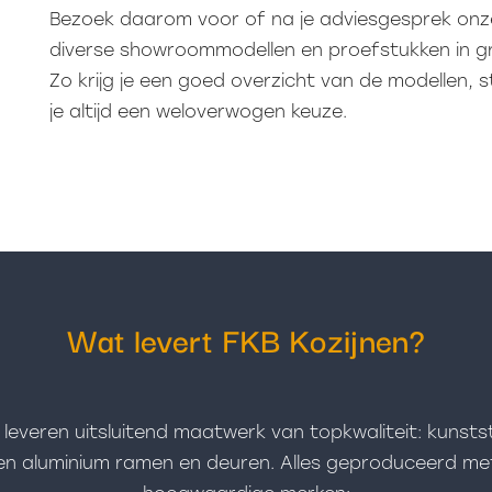
Bezoek daarom voor of na je adviesgesprek onz
diverse showroommodellen en proefstukken in gr
Zo krijg je een goed overzicht van de modellen, 
je altijd een weloverwogen keuze.
Wat levert FKB Kozijnen?
j leveren uitsluitend maatwerk van topkwaliteit: kunsts
en aluminium ramen en deuren. Alles geproduceerd me