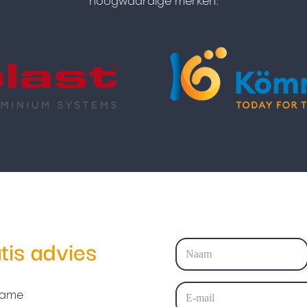
hoogwaardige merken:
tis advies
Naam
(Vereist)
Voornaam
E-
zame