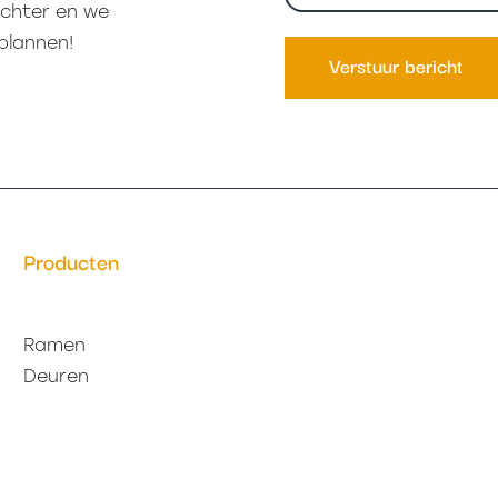
mailadres
achter en we
(Vereist)
plannen!
Producten
Ramen
Deuren